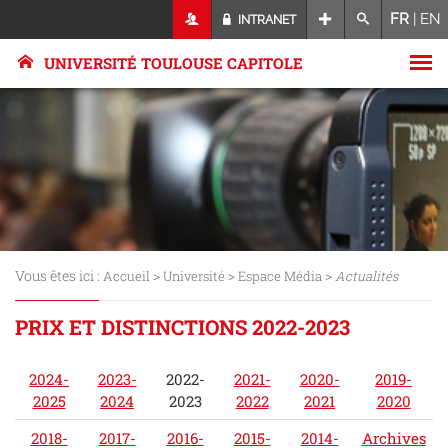
FR
|
EN
INTRANET
UNIVERSITÉ TOULOUSE CAPITOLE
Vous êtes ici :
>
>
>
Accueil
Université
Espace Média
Actualités
PRIX ET DISTINCTIONS 2022-2023
2024-
2023-
2022-
2021-
2020-
2019-
2025
2024
2023
2022
2021
2020
2018-
2017-
2016-
2015-
2014-
Archives