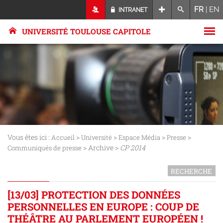
FR
|
EN
INTRANET
UNIVERSITÉ TOULOUSE CAPITOLE
Vous êtes ici :
>
>
>
>
Accueil
Université
Espace Média
Presse
> Archive >
CP 2014
Communiqués de presse
RECHERCHE
[13/03] PROTECTION DES DONNÉES
PERSONNELLES EN EUROPE : COUP DE
THÉÂTRE AU PARLEMENT EUROPÉEN !