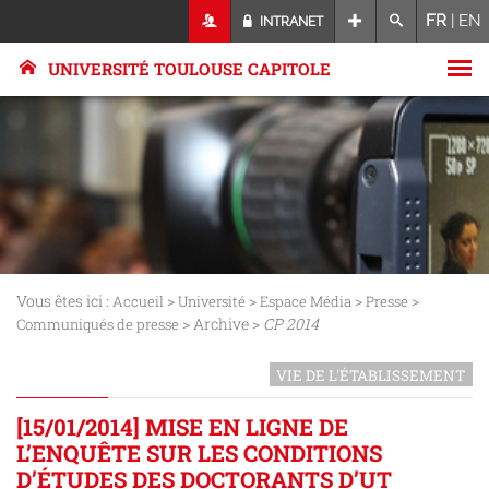
FR
|
EN
INTRANET
UNIVERSITÉ TOULOUSE CAPITOLE
Vous êtes ici :
>
>
>
>
Accueil
Université
Espace Média
Presse
> Archive >
CP 2014
Communiqués de presse
VIE DE L'ÉTABLISSEMENT
[15/01/2014] MISE EN LIGNE DE
L’ENQUÊTE SUR LES CONDITIONS
D’ÉTUDES DES DOCTORANTS D’UT