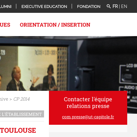
FR
|
EN
LUMNI
EXECUTIVE EDUCATION
FONDATION
QUES
ORIENTATION / INSERTION
Contacter l'équipe
hive >
CP 2014
relations presse
E L'ÉTABLISSEMENT
com.presse@ut-capitole.fr
É TOULOUSE