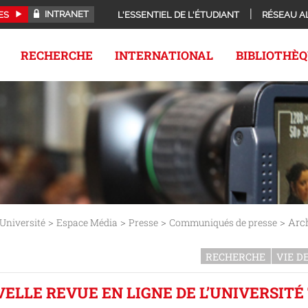
INTRANET
ES
L'ESSENTIEL DE L'ÉTUDIANT
RÉSEAU A
RECHERCHE
INTERNATIONAL
BIBLIOTHÈ
>
>
>
> Arc
Université
Espace Média
Presse
Communiqués de presse
RECHERCHE
VIE D
UVELLE REVUE EN LIGNE DE L’UNIVERSIT