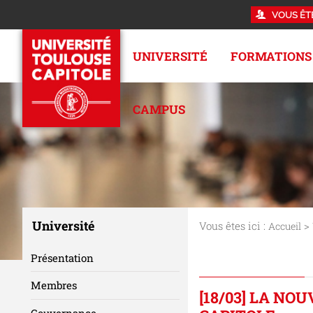
VOUS ÊT
UNIVERSITÉ
FORMATIONS
CAMPUS
Université
Vous êtes ici :
>
Accueil
Présentation
Membres
[18/03] LA NO
Gouvernance