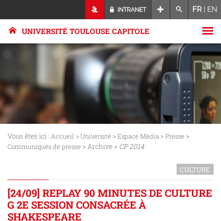
FR
|
EN
INTRANET
UNIVERSITÉ TOULOUSE CAPITOLE
Vous êtes ici :
>
>
>
>
Accueil
Université
Espace Média
Presse
> Archive >
CP 2014
Communiqués de presse
CULTURE
[24/09] REPLAY 90 MINUTES DE CULTURE
G 2E SESSION CONSACRÉE À
SHAKESPEARE