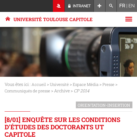
FR
|
EN
INTRANET
UNIVERSITÉ TOULOUSE CAPITOLE
Vous êtes ici :
>
>
>
>
Accueil
Université
Espace Média
Presse
> Archive >
CP 2014
Communiqués de presse
ORIENTATION-INSERTION
[8/01] ENQUÊTE SUR LES CONDITIONS
D’ÉTUDES DES DOCTORANTS UT
CAPITOLE