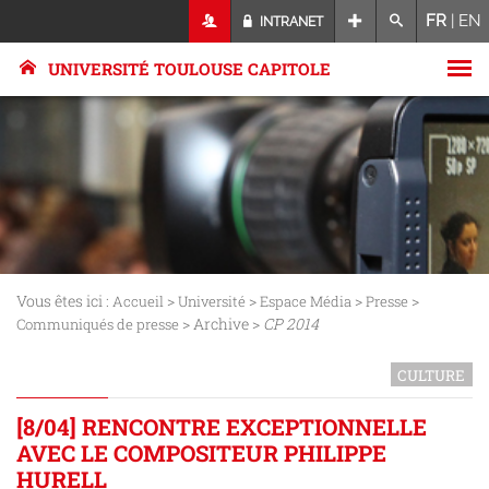
FR
|
EN
INTRANET
UNIVERSITÉ TOULOUSE CAPITOLE
Vous êtes ici :
>
>
>
>
Accueil
Université
Espace Média
Presse
> Archive >
CP 2014
Communiqués de presse
CULTURE
[8/04] RENCONTRE EXCEPTIONNELLE
AVEC LE COMPOSITEUR PHILIPPE
HURELL