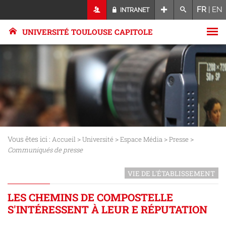
FR
|
EN
INTRANET
UNIVERSITÉ TOULOUSE CAPITOLE
Vous êtes ici :
>
>
>
>
Accueil
Université
Espace Média
Presse
Communiqués de presse
VIE DE L'ÉTABLISSEMENT
LES CHEMINS DE COMPOSTELLE
S'INTÉRESSENT À LEUR E RÉPUTATION