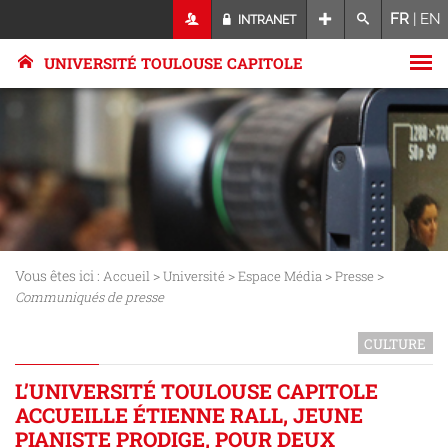
FR
|
EN
INTRANET
UNIVERSITÉ TOULOUSE CAPITOLE
Vous êtes ici :
>
>
>
>
Accueil
Université
Espace Média
Presse
Communiqués de presse
CULTURE
L’UNIVERSITÉ TOULOUSE CAPITOLE
ACCUEILLE ÉTIENNE RALL, JEUNE
PIANISTE PRODIGE, POUR DEUX