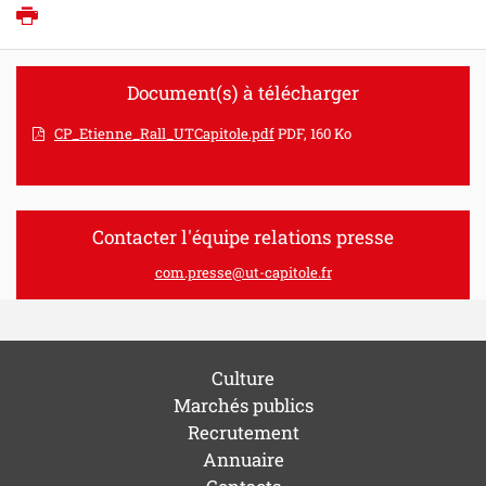
Imprimer
Document(s) à télécharger
CP_Etienne_Rall_UTCapitole.pdf
PDF, 160 Ko
Contacter l'équipe relations presse
com.presse@ut-capitole.fr
Culture
Marchés publics
Recrutement
Annuaire