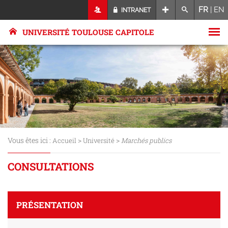
FR
|
EN
INTRANET
UNIVERSITÉ TOULOUSE CAPITOLE
Vous êtes ici :
>
>
Accueil
Université
Marchés publics
CONSULTATIONS
PRÉSENTATION