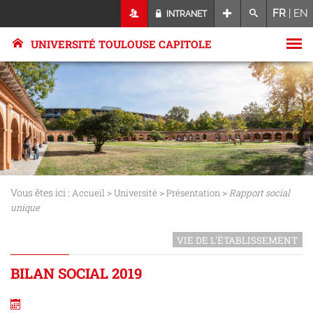
FR
|
EN
INTRANET
UNIVERSITÉ TOULOUSE CAPITOLE
Vous êtes ici :
>
>
>
Accueil
Université
Présentation
Rapport social
unique
VIE DE L'ÉTABLISSEMENT
BILAN SOCIAL 2019