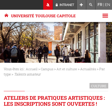
FR
|
EN
INTRANET
UNIVERSITÉ TOULOUSE CAPITOLE
Vous êtes ici :
>
>
>
> Par
Accueil
Campus
Art et culture
Actualités
type >
Talents amateur
CULTURE
ATELIERS DE PRATIQUES ARTISTIQUES :
LES INSCRIPTIONS SONT OUVERTES !