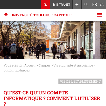
FR
|
EN
INTRANET
UNIVERSITÉ TOULOUSE CAPITOLE
Vous êtes ici :
>
>
>
Accueil
Campus
Vie étudiante et associative
outils numériques
VIE DE L'ÉTABLISSEMENT
QU'EST-CE QU'UN COMPTE
INFORMATIQUE ? COMMENT L'UTILISER
?