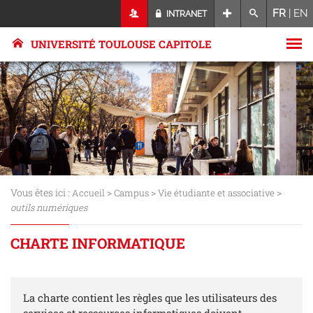
FR
|
EN
INTRANET
UNIVERSITÉ TOULOUSE CAPITOLE
Vous êtes ici :
>
>
>
Accueil
Campus
Vie étudiante et associative
outils numériques
CHARTE INFORMATIQUE
La charte contient les règles que les utilisateurs des
services et ressources informatiques doivent