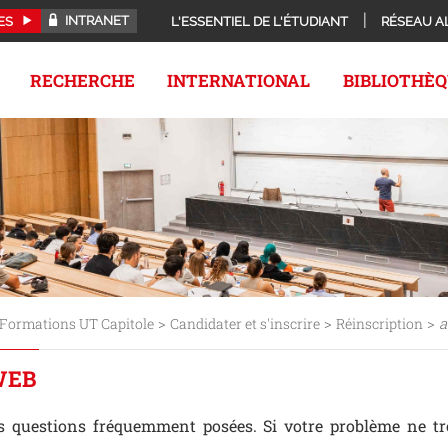
INTRANET
ES
L'ESSENTIEL DE L'ÉTUDIANT
RÉSEAU A
RECHERCHE
INTERNATIONAL
BIBLIOTHÈ
>
>
>
a
Formations UT Capitole
Candidater et s'inscrire
Réinscription
WEB
es questions fréquemment posées. Si votre problème ne t