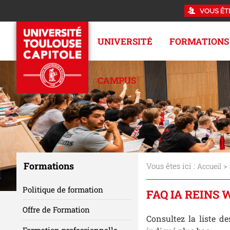
VOUS ÊT
UNIVERSITÉ
FORMATIONS
CAMPUS
Formations
Vous êtes ici :
>
Accueil
Politique de formation
FAQ IA REINS 
Offre de Formation
Consultez la liste d
Formation professionnelle