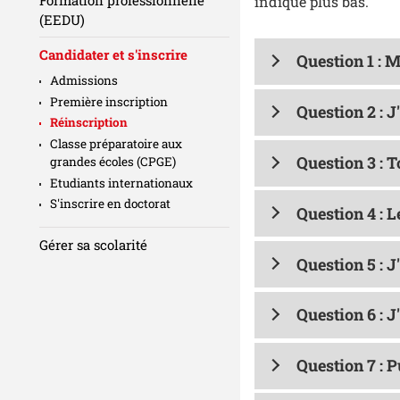
indiqué plus bas.
(EEDU)
Candidater et s'inscrire
Question 1 : 
Admissions
Première inscription
Question 2 : J
Réinscription
Classe préparatoire aux
Question 3 : 
grandes écoles (CPGE)
Etudiants internationaux
S'inscrire en doctorat
Question 4 : L
Gérer sa scolarité
Question 5 : J
Question 6 : J
Question 7 : P