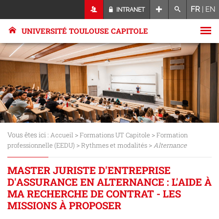
FR
|
EN
INTRANET
UNIVERSITÉ TOULOUSE CAPITOLE
Vous êtes ici :
>
>
Accueil
Formations UT Capitole
Formation
>
>
professionnelle (EEDU)
Rythmes et modalités
Alternance
MASTER JURISTE D'ENTREPRISE
D'ASSURANCE EN ALTERNANCE : L'AIDE À
MA RECHERCHE DE CONTRAT - LES
MISSIONS À PROPOSER