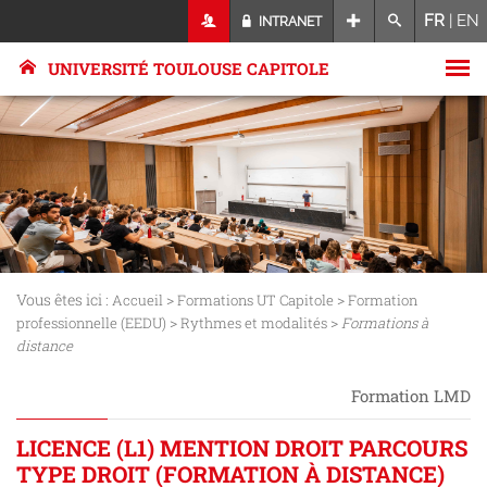
FR
|
EN
INTRANET
UNIVERSITÉ TOULOUSE CAPITOLE
Vous êtes ici :
>
>
Accueil
Formations UT Capitole
Formation
>
>
professionnelle (EEDU)
Rythmes et modalités
Formations à
distance
Formation LMD
LICENCE (L1) MENTION DROIT PARCOURS
TYPE DROIT (FORMATION À DISTANCE)