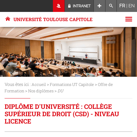
FR
|
EN
INTRANET
UNIVERSITÉ TOULOUSE CAPITOLE
Vous êtes ici :
>
>
Accueil
Formations UT Capitole
Offre de
>
>
Formation
Nos diplômes
DU
DIPLÔME D'UNIVERSITÉ : COLLÈGE
SUPÉRIEUR DE DROIT (CSD) - NIVEAU
LICENCE