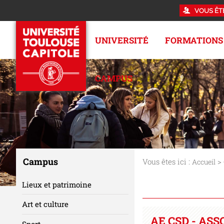
VOUS ÊT
UNIVERSITÉ
FORMATIONS
CAMPUS
Campus
Vous êtes ici :
>
Accueil
Lieux et patrimoine
Art et culture
AE CSD - AS
Sport