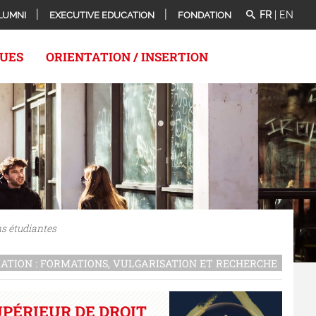
FR
|
EN
LUMNI
EXECUTIVE EDUCATION
FONDATION
QUES
ORIENTATION / INSERTION
s étudiantes
CIATION : FORMATIONS, VULGARISATION ET RECHERCHE
UPÉRIEUR DE DROIT