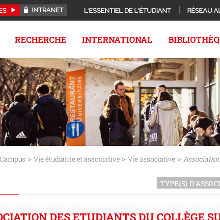
INTRANET
ES
L'ESSENTIEL DE L'ÉTUDIANT
RÉSEAU A
RECHERCHE
INTERNATIONAL
BIBLIOTHÈ
>
>
>
Campus
Vie étudiante et associative
Vie associative
Association
TYPE(S) D'ASSO
SOCIATION DES ETUDIANTS DU COLLÈGE S