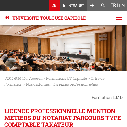
FR
|
EN
INTRANET
UNIVERSITÉ TOULOUSE CAPITOLE
Vous êtes ici :
>
>
Accueil
Formations UT Capitole
Offre de
>
>
Formation
Nos diplômes
Licences professionnelles
Formation LMD
LICENCE PROFESSIONNELLE MENTION
MÉTIERS DU NOTARIAT PARCOURS TYPE
COMPTABLE TAXATEUR