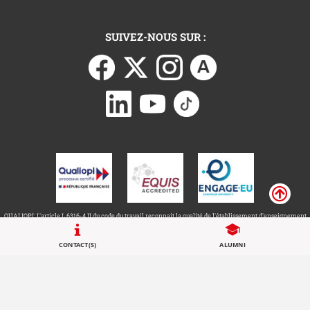
SUIVEZ-NOUS SUR :
QUALIOPI: L'article L.6316-4 II du code du travail reconnait la qualité de l'établissement d'enseignement
Call to actions
supérieur au titre des 4 catégories d'actions concourant au développement des compétences.
CONTACT(S)
ALUMNI
Université Toulouse Capitole ©
Mentions légales
2026
Accessibilité : non conforme