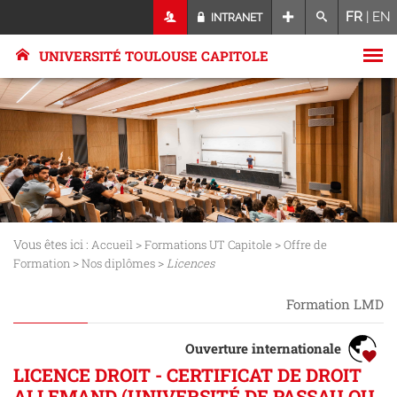
FR
|
EN
INTRANET
UNIVERSITÉ TOULOUSE CAPITOLE
Vous êtes ici :
>
>
Accueil
Formations UT Capitole
Offre de
>
>
Formation
Nos diplômes
Licences
Formation LMD
Ouverture internationale
LICENCE DROIT - CERTIFICAT DE DROIT
ALLEMAND (UNIVERSITÉ DE PASSAU OU