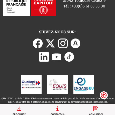
31042 Toulouse Cedex 9
Tél : +33(0)5 61 63 35 00
SUIVEZ-NOUS SUR :
QUALIOPI: L'article L.6316-4 II du code du travail reconnait la qualité de l'établissement d'enseignement
supérieur au titre des 4 catégories d'actions concourant au développement des compétences.
Call to actions
BROCHURE
CONTACT(S)
ADMISSION