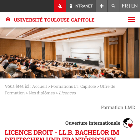
FR
|
EN
INTRANET
UNIVERSITÉ TOULOUSE CAPITOLE
Vous êtes ici :
>
>
Accueil
Formations UT Capitole
Offre de
>
>
Formation
Nos diplômes
Licences
Formation LMD
Ouverture internationale
LICENCE DROIT - LL.B. BACHELOR IM
DEUTSCHEN UND FRANZÖSISCHEN