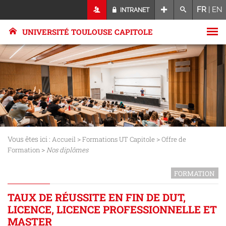
FR
|
EN
INTRANET
UNIVERSITÉ TOULOUSE CAPITOLE
Vous êtes ici :
>
>
Accueil
Formations UT Capitole
Offre de
>
Formation
Nos diplômes
FORMATION
TAUX DE RÉUSSITE EN FIN DE DUT,
LICENCE, LICENCE PROFESSIONNELLE ET
MASTER