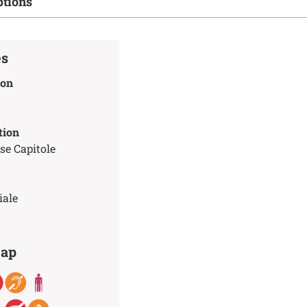
ptions
es
ion
tion
se Capitole
iale
cap