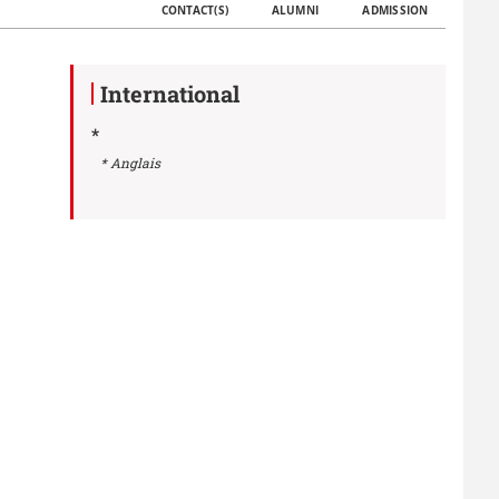
CONTACT(S)
ALUMNI
ADMISSION
International
*
* Anglais