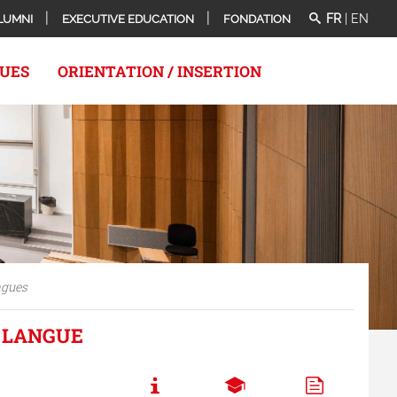
FR
|
EN
LUMNI
EXECUTIVE EDUCATION
FONDATION
QUES
ORIENTATION / INSERTION
gues
N LANGUE
Call to actions