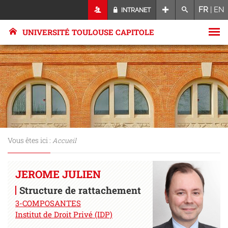
FR
|
EN
INTRANET
UNIVERSITÉ TOULOUSE CAPITOLE
Vous êtes ici :
Accueil
JEROME JULIEN
Structure de rattachement
3-COMPOSANTES
Institut de Droit Privé (IDP)