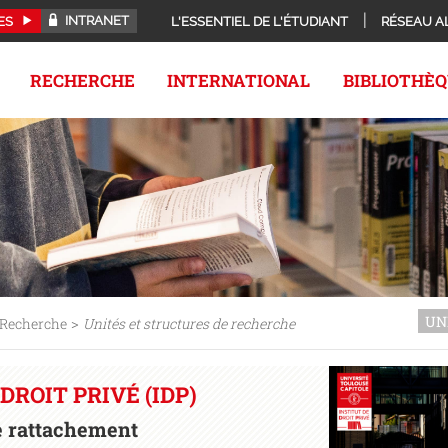
INTRANET
ES
L'ESSENTIEL DE L'ÉTUDIANT
RÉSEAU A
RECHERCHE
INTERNATIONAL
BIBLIOTHÈ
UN
>
Recherche
Unités et structures de recherche
DROIT PRIVÉ (IDP)
e rattachement