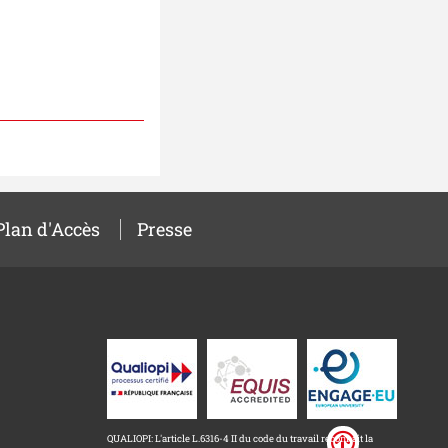
Plan d'Accès
Presse
QUALIOPI: L'article L.6316-4 II du code du travail reconnait la