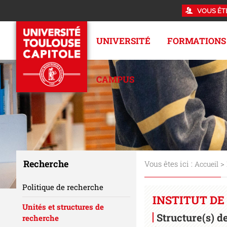
VOUS ÊT
UNIVERSITÉ
FORMATIONS
CAMPUS
Recherche
Vous êtes ici :
>
Accueil
Politique de recherche
INSTITUT DE 
Unités et structures de
Structure(s) d
recherche