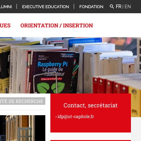
FR
|
EN
LUMNI
EXECUTIVE EDUCATION
FONDATION
QUES
ORIENTATION / INSERTION
ITÉ DE RECHERCHE
Contact, secrétariat
idp@ut-capitole.fr