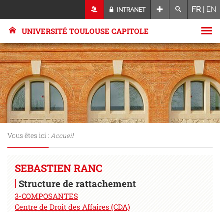
FR
|
EN
INTRANET
UNIVERSITÉ TOULOUSE CAPITOLE
Vous êtes ici :
Accueil
SEBASTIEN RANC
Structure de rattachement
3-COMPOSANTES
Centre de Droit des Affaires (CDA)