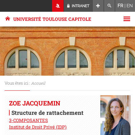
FR
|
EN
INTRANET
UNIVERSITÉ TOULOUSE CAPITOLE
Vous êtes ici :
Accueil
ZOE JACQUEMIN
Structure de rattachement
3-COMPOSANTES
Institut de Droit Privé (IDP)