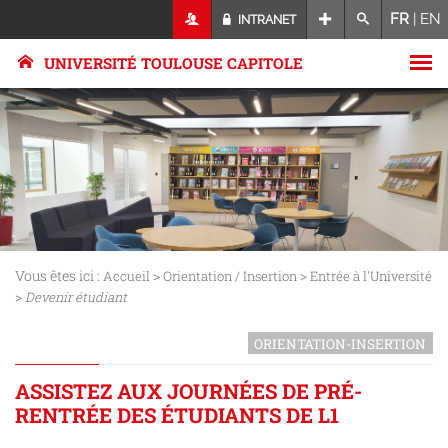
FR
|
EN
INTRANET
UNIVERSITÉ TOULOUSE CAPITOLE
Vous êtes ici :
>
>
Accueil
Orientation / Insertion
Entrée à l'Université
>
Devenir étudiant
ORIENTATION-INSERTION
ASSISTEZ AUX JOURNÉES DE PRÉ-
RENTRÉE DES ÉTUDIANTS DE L1