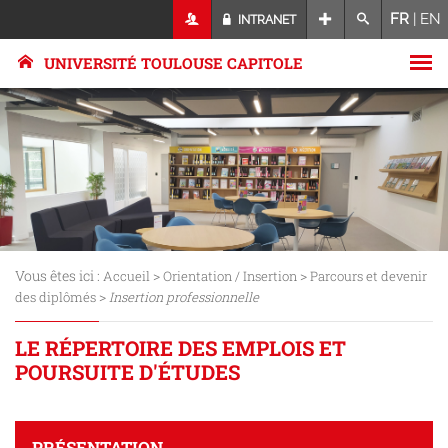
FR
|
EN
INTRANET
UNIVERSITÉ TOULOUSE CAPITOLE
Vous êtes ici :
>
>
Accueil
Orientation / Insertion
Parcours et devenir
>
des diplômés
Insertion professionnelle
LE RÉPERTOIRE DES EMPLOIS ET
POURSUITE D'ÉTUDES
PRÉSENTATION