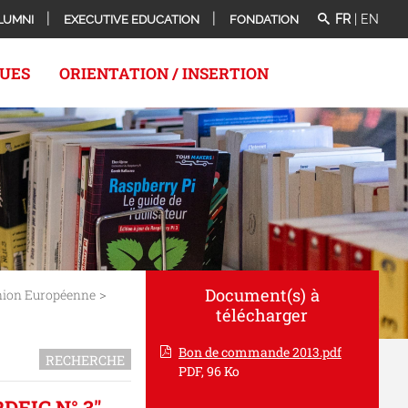
FR
|
EN
LUMNI
EXECUTIVE EDUCATION
FONDATION
QUES
ORIENTATION / INSERTION
Document(s) à
>
Union Européenne
télécharger
Bon de commande 2013.pdf
RECHERCHE
PDF, 96 Ko
DEIC N° 3"