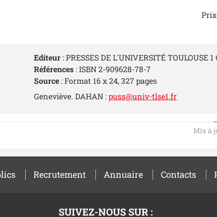
Prix
Editeur
: PRESSES DE L'UNIVERSITÉ TOULOUSE 1
Références
: ISBN 2-909628-78-7
Source
: Format 16 x 24, 327 pages
Geneviève. DAHAN :
puss@univ-tlse1.fr
Mis à j
lics
Recrutement
Annuaire
Contacts
SUIVEZ-NOUS SUR :