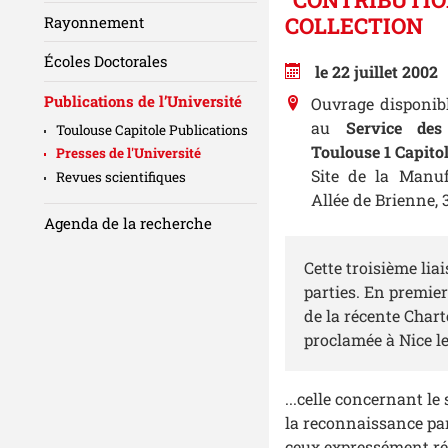
COLLECTION
Rayonnement
Écoles Doctorales
le 22 juillet 2002
Publications de l’Université
Ouvrage disponib
au
Service des
Toulouse Capitole Publications
Toulouse 1 Capito
Presses de l'Université
Site de la Manu
Revues scientifiques
Allée de Brienne
Agenda de la recherche
Cette troisième li
parties. En premie
de la récente Char
proclamée à Nice l
...celle concernant le
la reconnaissance par
ceux expressément rés