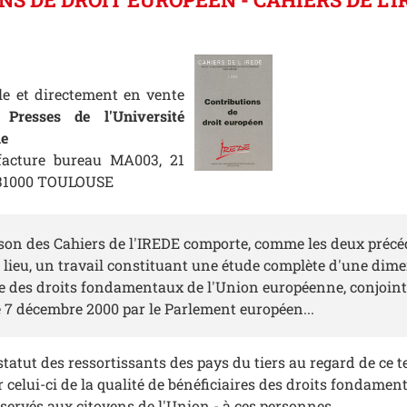
le et directement en vente
 Presses de l'Université
le
facture bureau MA003, 21
, 31000 TOULOUSE
aison des Cahiers de l'IREDE comporte, comme les deux précé
r lieu, un travail constituant une étude complète d'une dim
te des droits fondamentaux de l'Union européenne, conjoi
e 7 décembre 2000 par le Parlement européen...
 statut des ressortissants des pays du tiers au regard de ce t
 celui-ci de la qualité de bénéficiaires des droits fondamen
ervés aux citoyens de l'Union - à ces personnes.