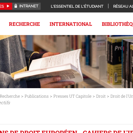
INTRANET
ES
L'ESSENTIEL DE L'ÉTUDIANT
RÉSEAU A
RECHERCHE
INTERNATIONAL
BIBLIOTHÈ
>
>
>
>
Recherche
Publications
Presses UT Capitole
Droit
Droit de l'
ctifs
S DE DROIT EUROPÉEN - CAHIERS DE L'IR