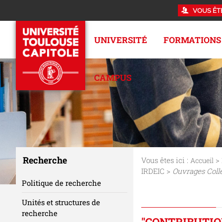
VOUS ÊT
UNIVERSITÉ
FORMATIONS
CAMPUS
Recherche
Vous êtes ici :
>
Accueil
IRDEIC >
Ouvrages Colle
Politique de recherche
Unités et structures de
recherche
"CONTRIBUTION