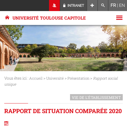
FR
|
EN
INTRANET
UNIVERSITÉ TOULOUSE CAPITOLE
Vous êtes ici :
>
>
>
Accueil
Université
Présentation
Rapport social
unique
VIE DE L'ÉTABLISSEMENT
RAPPORT DE SITUATION COMPARÉE 2020