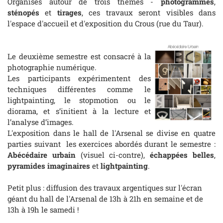
Organisés autour de trois thèmes -
photogrammes
,
sténopés
et
tirages
, ces travaux seront visibles dans
l'espace d'accueil et d'exposition du Crous (rue du Taur).
Le deuxième semestre est consacré à la
photographie numérique.
Les participants expérimentent des
techniques différentes comme le
lightpainting, le stopmotion ou le
diorama, et s’initient à la lecture et
l’analyse d’images.
L'exposition dans le hall de l'Arsenal se divise en quatre
parties suivant les exercices abordés durant le semestre :
Abécédaire urbain
(visuel ci-contre),
échappées belles
,
pyramides imaginaires
et
lightpainting
.
Petit plus : diffusion des travaux argentiques sur l'écran
géant du hall de l'Arsenal de 13h à 21h en semaine et de
13h à 19h le samedi !