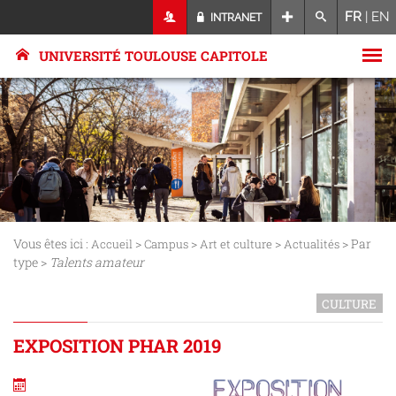
FR
|
EN
INTRANET
UNIVERSITÉ TOULOUSE CAPITOLE
Vous êtes ici :
>
>
>
> Par
Accueil
Campus
Art et culture
Actualités
type >
Talents amateur
CULTURE
EXPOSITION PHAR 2019