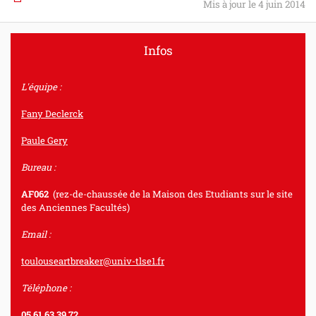
Mis à jour le 4 juin 2014
Infos
L'équipe :
Fany Declerck
Paule Gery
Bureau :
AF062
(rez-de-chaussée de la Maison des Etudiants sur le site
des Anciennes Facultés)
Email :
toulouseartbreaker@univ-tlse1.fr
Téléphone :
05.61.63.39.72