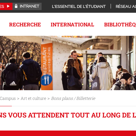
INTRANET
ES
L'ESSENTIEL DE L'ÉTUDIANT
RÉSEAU A
RECHERCHE
INTERNATIONAL
BIBLIOTHÈ
>
>
Campus
Art et culture
Bons plans / Billetterie
NS VOUS ATTENDENT TOUT AU LONG DE 