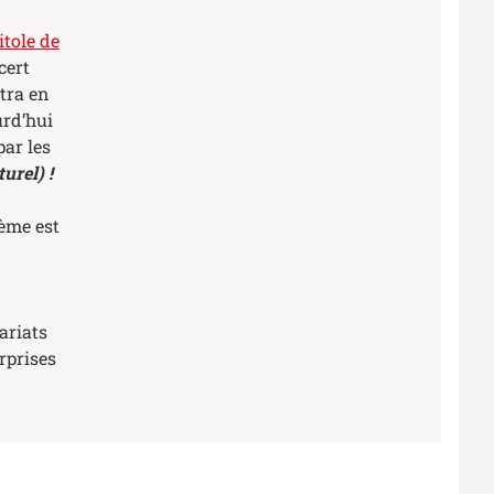
tole de
cert
tra en
urd’hui
ar les
urel) !
ième est
ariats
rprises