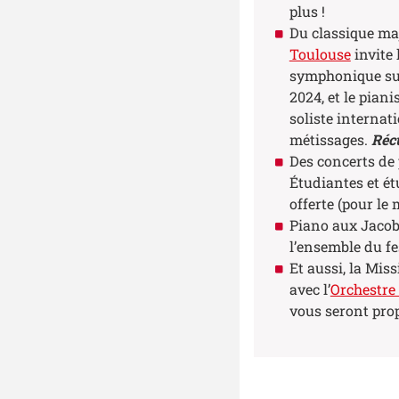
plus !
Du classique ma
Toulouse
invite 
symphonique sur
2024, et le pian
soliste interna
métissages.
Récu
Des concerts de 
Étudiantes et ét
offerte (pour l
Piano aux Jacob
l’ensemble du fe
Et aussi, la Mis
avec l’
Orchestre
vous seront prop