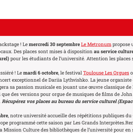
ackstage ! Le
mercredi 30 septembre
Le Metronum
propose u
locaux. Des places sont mises à disposition
au service cultur
urel)
pour les étudiants de l’université. Attention les places
ssiéré ! Le
mardi 6 octobre
, le festival
Toulouse Les Orgues
o
cert exceptionnel de Dariia Lythvishko. La jeune organiste 
gera sa passion musicale en jouant une œuvre classique de
 que des versions pour orgue de musiques de films de John
.
Récupérez vos places au bureau du service culturel (Espac
mbre
, notre université accueille des répétitions publiques d
rope programmé cette saison par Les Grands Interprètes.Re
a Mission Culture des bibliothèques de l’université pour en 