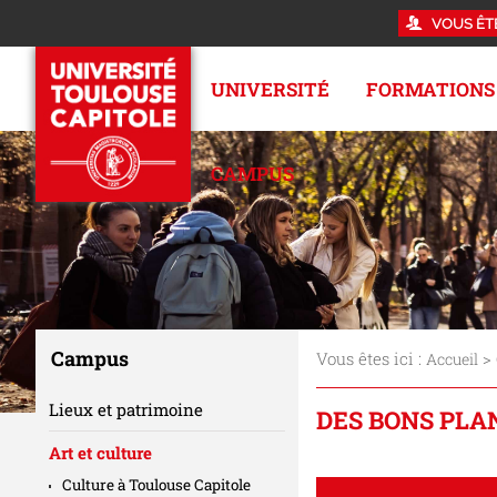
VOUS ÊT
UNIVERSITÉ
FORMATIONS
CAMPUS
Campus
Vous êtes ici :
>
Accueil
Lieux et patrimoine
DES BONS PLA
Art et culture
Culture à Toulouse Capitole