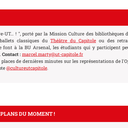
re-UT… ! ", porté par la Mission Culture des bibliothèques 
 ballets classiques du
Théâtre du Capitole
ou des retra
e font à la BU Arsenal, les étudiants qui y participent p
.
Contact :
marcel.marty@ut-capitole.fr
places de dernières minutes sur les représentations de l'O
pte
@cultureutcapitole
.
 PLANS DU MOMENT !