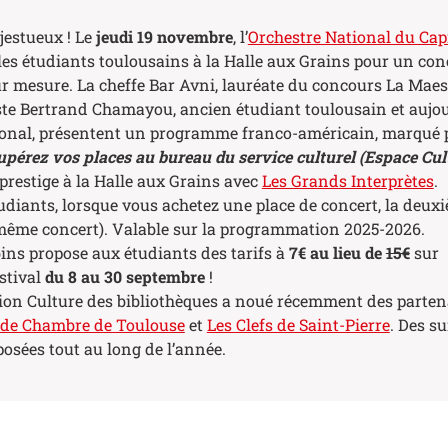
jestueux ! Le
jeudi 19 novembre
, l’
Orchestre National du Capi
les étudiants toulousains à la Halle aux Grains pour un con
 mesure. La cheffe Bar Avni, lauréate du concours La Maes
iste Bertrand Chamayou, ancien étudiant toulousain et aujo
tional, présentent un programme franco-américain, marqué p
pérez vos places au bureau du service culturel (Espace Cult
prestige à la Halle aux Grains avec
Les Grands Interprètes
.
udiants, lorsque vous achetez une place de concert, la deux
e même concert). Valable sur la programmation 2025-2026.
ins propose aux étudiants des tarifs à
7€ au lieu de
15€
sur
stival
du 8 au 30 septembre
!
sion Culture des bibliothèques a noué récemment des parten
 de Chambre de Toulouse
et
Les Clefs de Saint-Pierre
. Des su
osées tout au long de l’année.