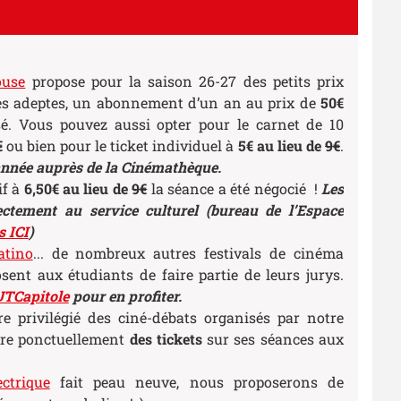
ouse
propose pour la saison 26-27 des petits prix
les adeptes, un abonnement d’un an au prix de
50€
é. Vous pouvez aussi opter pour le carnet de 10
€
ou bien pour le ticket individuel à
5€ au lieu de
9€
.
’année auprès de la Cinémathèque.
if à
6,50€
au lieu de
9€
la séance a été négocié !
Les
ectement au service culturel (bureau de l’Espace
s ICI
)
atino
... de nombreux autres festivals de cinéma
osent aux étudiants de faire partie de leurs jurys.
UTCapitole
pour en profiter.
re privilégié des ciné-débats organisés par notre
fre ponctuellement
des tickets
sur ses séances aux
ctrique
fait peau neuve, nous proposerons de