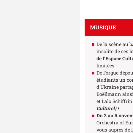
MUSIQUE
De la scène au b
insolite de ses 
de l’Espace Cult
limitées !
De l’orgue dépou
étudiants un con
d’Ukraine parta
Boëllmann ainsi
et Lalo Schiffrin
Culturel) !
Du 2 au 5 nove
Orchestra of Eu
vous auprès de l