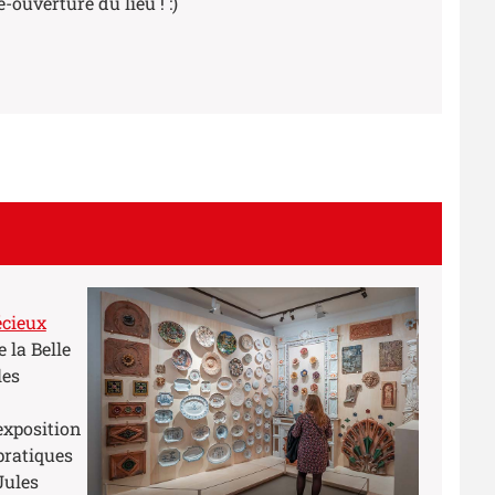
ouverture du lieu ! :)
écieux
 la Belle
les
exposition
 pratiques
Jules