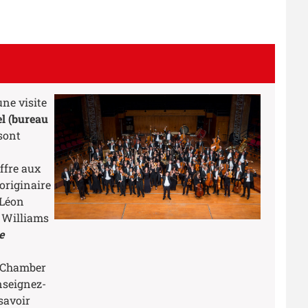
ne visite
el (bureau
 sont
ffre aux
originaire
 Léon
 Williams
e
u Chamber
nseignez-
savoir