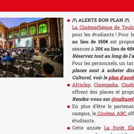
/!\ ALERTE BON PLAN /!\
La Cinémathèque de Toul
pour les étudiants ! Pour 
au lieu de
150€
est propos
séances à
30€ au lieu de
65
Réservez tout au long de l
Pour les personnels, un tar
places sont à acheter dir
Culturel, voir le
plan d'accè
Africlap
,
Cinespaña
,
Cinél
offrent des places et prop
Rendez-vous sur
@culture
En plus d’être le partenai
campus, le
Cinéma ABC
of
étudiants.
Cette année
La Forêt Éle