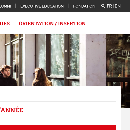
FR
|
EN
LUMNI
EXECUTIVE EDUCATION
FONDATION
QUES
ORIENTATION / INSERTION
L'ANNÉE