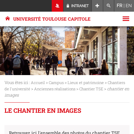
FR
|
EN
INTRANET
UNIVERSITÉ TOULOUSE CAPITOLE
Vous êtes ici :
>
>
>
Accueil
Campus
Lieux et patrimoine
Chantiers
>
>
>
chantier en
de l'université
Anciennes réalisations
Chantier TSE
images
LE CHANTIER EN IMAGES
Retrouvez ici l'ensemble des photos du chantier TSE