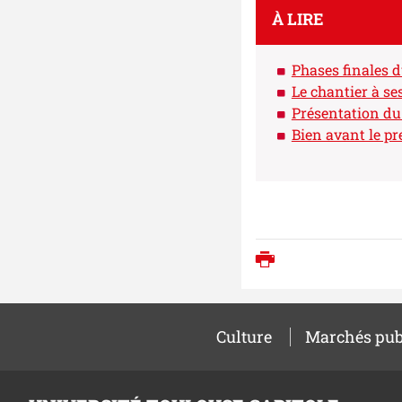
À LIRE
Phases finales d
Le chantier à se
Présentation du 
Bien avant le pre
Imprimer
Culture
Marchés pub