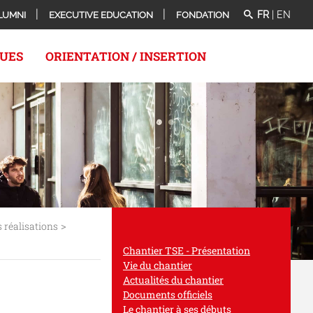
FR
|
EN
LUMNI
EXECUTIVE EDUCATION
FONDATION
QUES
ORIENTATION / INSERTION
>
 réalisations
Chantier TSE - Présentation
Vie du chantier
Actualités du chantier
Documents officiels
Le chantier à ses débuts