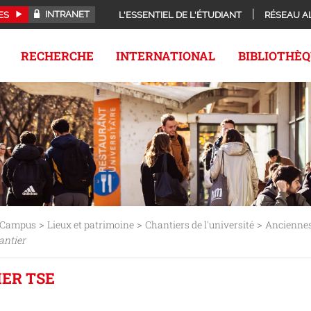
INTRANET
ES
L'ESSENTIEL DE L'ÉTUDIANT
RÉSEAU A
RECHERCHE
INTERNATIONAL
BIBLIOTHÈ
>
>
>
Campus
Lieux et patrimoine
Chantiers de l'université
Anciennes
antier
IER TSE