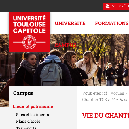
VOUS ÊT
UNIVERSITÉ
FORMATIONS
CAMPUS
Campus
Vous êtes ici :
>
Accueil
>
Chantier TSE
Vie du ch
Lieux et patrimoine
VIE DU CHANT
Sites et bâtiments
Plans d’accès
Transports