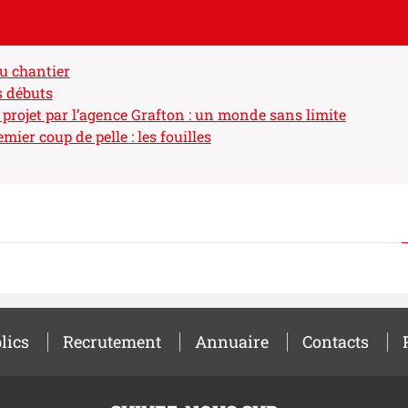
u chantier
s débuts
projet par l’agence Grafton : un monde sans limite
mier coup de pelle : les fouilles
lics
Recrutement
Annuaire
Contacts