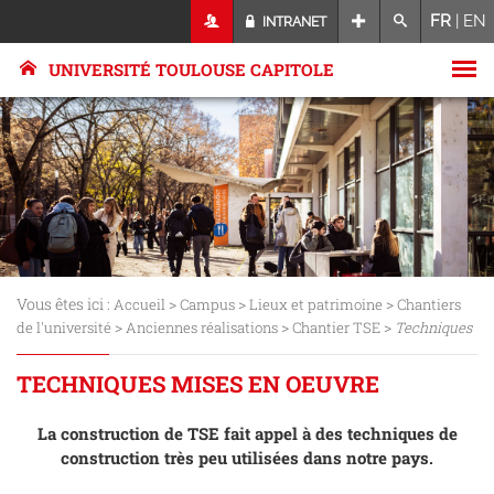
FR
|
EN
INTRANET
UNIVERSITÉ TOULOUSE CAPITOLE
Vous êtes ici :
>
>
>
Accueil
Campus
Lieux et patrimoine
Chantiers
>
>
>
de l'université
Anciennes réalisations
Chantier TSE
Techniques
TECHNIQUES MISES EN OEUVRE
La construction de TSE fait appel à des techniques de
construction très peu utilisées dans notre pays.