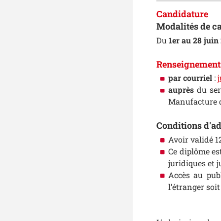
Candidature
Modalités de c
Du
1er au 28 jui
Renseignement
par courriel
:
auprès
du ser
Manufacture de
Conditions d'ad
Avoir validé 1
Ce diplôme es
juridiques et j
Accès au publ
l’étranger soi