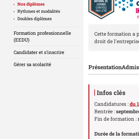
Nos diplômes
Rythmes et modalités
Doubles diplômes
Résumé
Formation professionnelle
Cette formation a p
(EEDU)
droit de l'entrepris
Candidater et s'inscrire
Gérer sa scolarité
Accéder aux sect
Présentation
Admis
Détails
Infos clés
Candidatures :
du 1
Rentrée :
septembr
Fin de formation :
Durée de la format