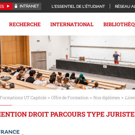
INTRANET
ES
L'ESSENTIEL DE L'ÉTUDIANT
RÉSEAU A
RECHERCHE
INTERNATIONAL
BIBLIOTHÈ
>
>
>
Formations UT Capitole
Offre de Formation
Nos diplômes
Lice
 MENTION DROIT PARCOURS TYPE JURISTE