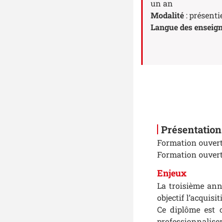
un an
Modalité
: présenti
Langue des enseig
Présentation
Formation ouverte
Formation ouvert
Enjeux
La troisième ann
objectif l’acquis
Ce diplôme est 
professionnalise