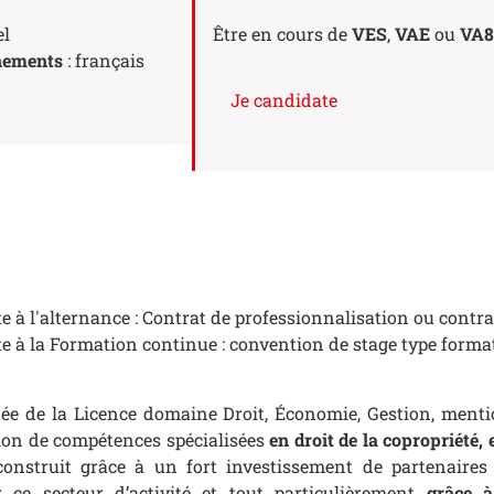
el
Être en cours de
VES
,
VAE
ou
VA8
nements
: français
Je candidate
 à l'alternance : Contrat de professionnalisation ou contr
e à la Formation continue : convention de stage type forma
ée de la Licence domaine Droit, Économie, Gestion, mentio
ition de compétences spécialisées
en droit de la copropriété, 
construit grâce à un fort investissement de partenaire
r ce secteur d’activité et tout particulièrement
grâce à