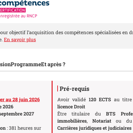
our objectif l’acquisition des compétences spécialisées en dro
e.
En savoir plus
ions de la fiche
sion
Programme
Et après ?
Pré-requis
er au 28 juin 2026
Avoir validé
120 ECTS
au titre
e 2026
licence Droit
septembre 2027
Être titulaire du
BTS Profe
immobilières
,
Notariat
ou d
ion
: 381 heures sur
Carrières juridiques et judiciaires