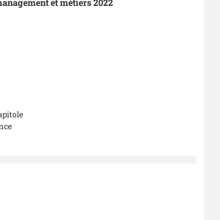
 management et métiers 2022
apitole
ence