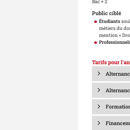
Bac + 2
Public ciblé
Étudiants
souh
métiers du dom
mention « Droi
Professionnel
Tarifs pour l'a
Alternanc
Alternanc
Formation
Financeme