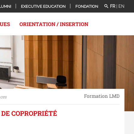
FR
|
EN
LUMNI
EXECUTIVE EDUCATION
FONDATION
QUES
ORIENTATION / INSERTION
Formation LMD
nces
 DE COPROPRIÉTÉ