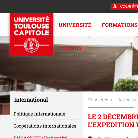
VOUS ÊT
UNIVERSITÉ
FORMATIONS
CAMPUS
International
Vous êtes ici :
>
Accueil
Politique internationale
LE 2 DÉCEMBR
L'EXPEDITION 
Coopérations internationales
ENGAGE.EU : Université