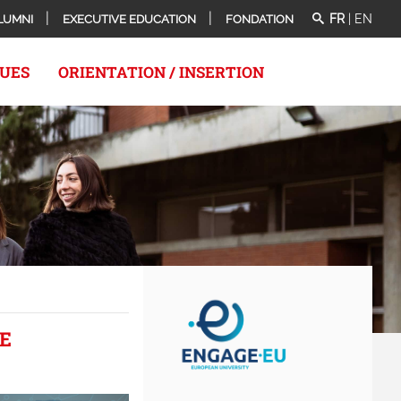
FR
|
EN
LUMNI
EXECUTIVE EDUCATION
FONDATION
QUES
ORIENTATION / INSERTION
E