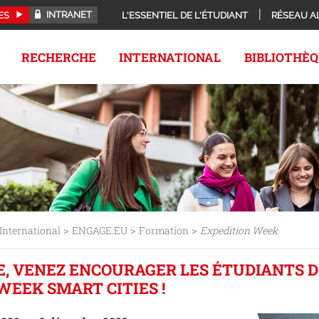
INTRANET
ES
L'ESSENTIEL DE L'ÉTUDIANT
RÉSEAU A
RECHERCHE
INTERNATIONAL
BIBLIOTHÈ
>
>
>
International
ENGAGE.EU
Formation
Expedition Week
E, VENEZ ENCOURAGER LES ÉTUDIANTS D
WEEK SMART CITIES !