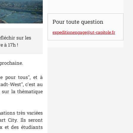
Pour toute question
expeditionengage@ut-capitole.fr
léchir sur les
e à 17h !
prochaine.
e pour tous", et à
adt-West", c'est au
m
sur la thématique
ations très variées
t City. Ils seront
x et des étudiants