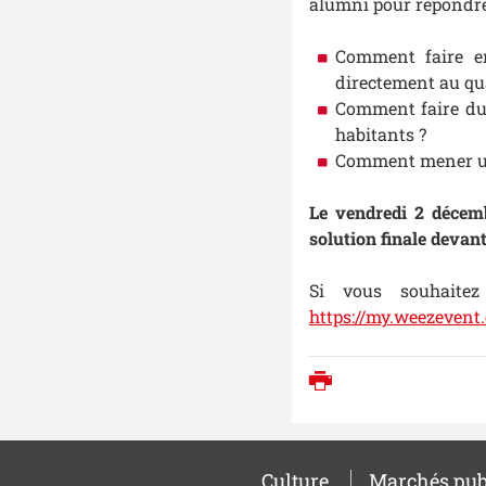
alumni pour répondre
Comment faire en
directement au qua
Comment faire du 
habitants ?
Comment mener une
Le vendredi 2 décemb
solution finale devan
Si vous souhaitez
https://my.weezevent
Imprimer
Culture
Marchés pub