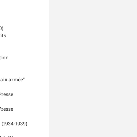
0)
its
tion
paix armée"
Presse
Presse
 (1934-1939)