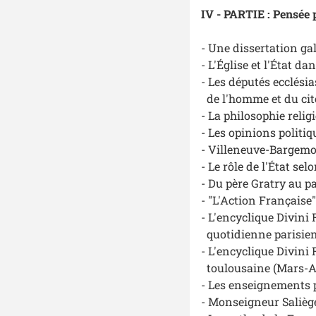
IV - PARTIE : Pensée p
- Une dissertation ga
- L'Église et l'État d
- Les députés ecclési
de l'homme et du ci
- La philosophie reli
- Les opinions politi
- Villeneuve-Bargemo
- Le rôle de l'État sel
- Du père Gratry au p
- "L'Action Française"
- L'encyclique
Divini
quotidienne parisien
- L'encyclique
Divini
toulousaine (Mars-Av
- Les enseignements p
- Monseigneur Saliège