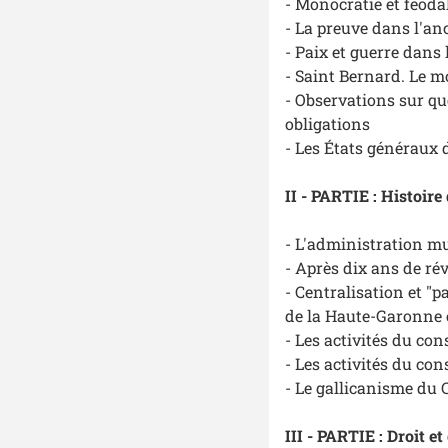
- Monocratie et féodal
- La preuve dans l'an
- Paix et guerre dans 
- Saint Bernard. Le mo
- Observations sur que
obligations
- Les États généraux 
II - PARTIE : Histoire
- L'administration mu
- Après dix ans de ré
- Centralisation et "p
de la Haute-Garonne 
- Les activités du co
- Les activités du co
- Le gallicanisme du 
III - PARTIE : Droit 