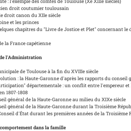
ité : l'exemple des comtes de Toulouse (Xe XIIle siècles)
cien droit coutumier toulousain
le droit canon du XIIe siècle
ine et les princes
lques chapitres du "Livre de Jostice et Plet" concernant le 
de la France capétienne
 de l'Administration
nicipale de Toulouse à la fin du XVIIIe siècle
volution : la Haute-Garonne d'après les rapports du conseil 
articipation" départementale : un conflit entre l'empereur et 
en 1807-1808
nseil général de la Haute-Garonne au milieu du XIXe siècle
nseil général de la Haute-Garonne durant la Troisième Répub
Conseil d'État durant les premières années de la Troisième
et comportement dans la famille