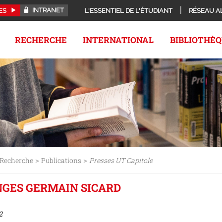
INTRANET
ES
L'ESSENTIEL DE L'ÉTUDIANT
RÉSEAU A
RECHERCHE
INTERNATIONAL
BIBLIOTHÈ
>
>
Recherche
Publications
Presses UT Capitole
ANGES GERMAIN SICARD
2