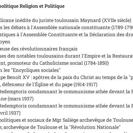
olitique Religion et Politique
llicane inédite du juriste toulousain Maynard (XVIIe siècle)
ans les débats à l'Assemblée nationale constituante (1789-179
astiques à l'Assemblée Constituante et la Déclaration des dro
toyen
gieuse des révolutionnaires français
ques des notables toulousains durant l'Empire et la Restaura
nt, promoteur du Catholicisme social (1784-1850)
on les "Encycliques sociales"
ape Benoît XV : apôtres de la paix du Christ au temps de la "
, défenseur de l'Église et du pape (1914-1917)
 Redemptoris
condamnant le communisme athée devant la 
ne (mars 1937)
 Redemptoris
condamnant le communisme athée devant la 
ril 1937)
olitiques et sociaux de Mgr Saliège archevêque de Toulouse
, archevêque de Toulouse et la "Révolution Nationale"