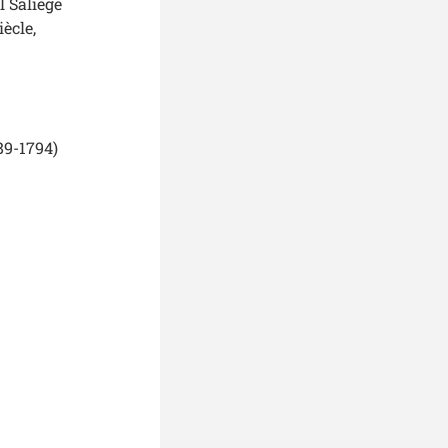
l Saliège
ècle,
89-1794)