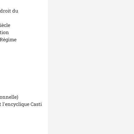
droit du
iècle
ution
n Régime
ionnelle)
t l'encyclique
Casti