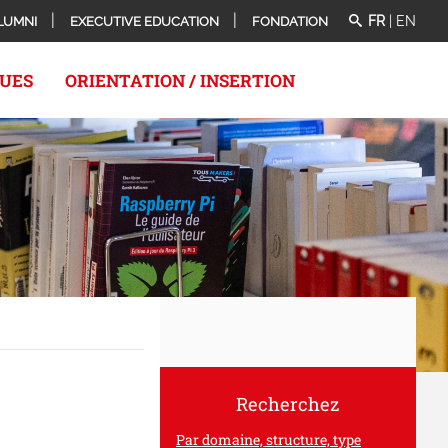
FR
|
EN
LUMNI
EXECUTIVE EDUCATION
FONDATION
QUES
ORIENTATION / INSERTION
Recherchez
Par domaine, structure, type