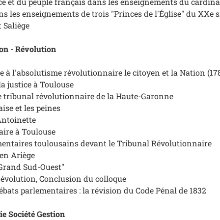
ce et du peuple français dans les enseignements du cardina
ns les enseignements de trois "Princes de l'Église" du XXe si
t Saliège
on - Révolution
le à l'absolutisme révolutionnaire le citoyen et la Nation (17
a justice à Toulouse
le tribunal révolutionnaire de la Haute-Garonne
ise et les peines
Antoinette
iaire à Toulouse
mentaires toulousains devant le Tribunal Révolutionnaire
 en Ariège
"Grand Sud-Ouest"
Révolution, Conclusion du colloque
débats parlementaires : la révision du Code Pénal de 1832
e Société Gestion