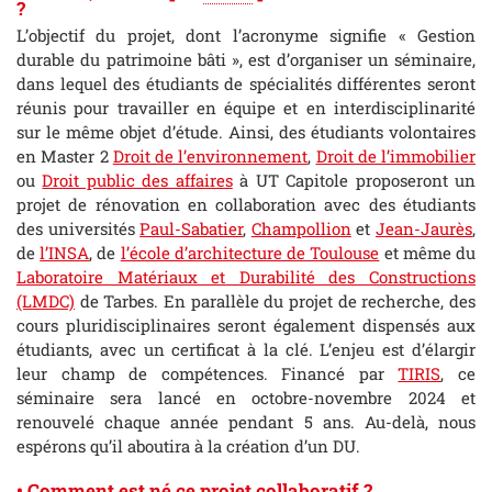
?
L’objectif du projet, dont l’acronyme signifie « Gestion
durable du patrimoine bâti », est d’organiser un séminaire,
dans lequel des étudiants de spécialités différentes seront
réunis pour travailler en équipe et en interdisciplinarité
sur le même objet d’étude. Ainsi, des étudiants volontaires
en Master 2
Droit de l’environnement
,
Droit de l’immobilier
ou
Droit public des affaires
à UT Capitole proposeront un
projet de rénovation en collaboration avec des étudiants
des universités
Paul-Sabatier
,
Champollion
et
Jean-Jaurès
,
de
l’INSA
, de
l’école d’architecture de Toulouse
et même du
Laboratoire Matériaux et Durabilité des Constructions
(LMDC)
de Tarbes. En parallèle du projet de recherche, des
cours pluridisciplinaires seront également dispensés aux
étudiants, avec un certificat à la clé. L’enjeu est d’élargir
leur champ de compétences. Financé par
TIRIS
, ce
séminaire sera lancé en octobre-novembre 2024 et
renouvelé chaque année pendant 5 ans. Au-delà, nous
espérons qu’il aboutira à la création d’un DU.
• Comment est né ce projet collaboratif ?