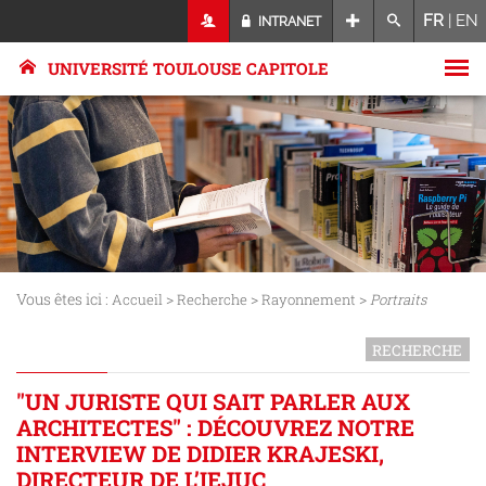
FR
|
EN
INTRANET
UNIVERSITÉ TOULOUSE CAPITOLE
Vous êtes ici :
>
>
>
Accueil
Recherche
Rayonnement
Portraits
RECHERCHE
"UN JURISTE QUI SAIT PARLER AUX
ARCHITECTES" : DÉCOUVREZ NOTRE
INTERVIEW DE DIDIER KRAJESKI,
DIRECTEUR DE L’IEJUC