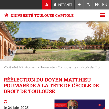
FR
|
EN
INTRANET
UNIVERSITÉ TOULOUSE CAPITOLE
Vous êtes ici :
>
>
>
Accueil
Université
Composantes
École de Droit
RÉÉLECTION DU DOYEN MATTHIEU
POUMARÈDE À LA TÊTE DE L'ÉCOLE DE
DROIT DE TOULOUSE
le 24 juin 2025