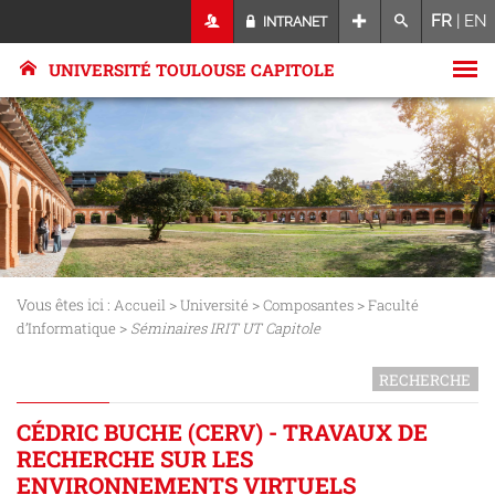
FR
|
EN
INTRANET
UNIVERSITÉ TOULOUSE CAPITOLE
Vous êtes ici :
>
>
>
Accueil
Université
Composantes
Faculté
>
d’Informatique
Séminaires IRIT UT Capitole
RECHERCHE
CÉDRIC BUCHE (CERV) - TRAVAUX DE
RECHERCHE SUR LES
ENVIRONNEMENTS VIRTUELS