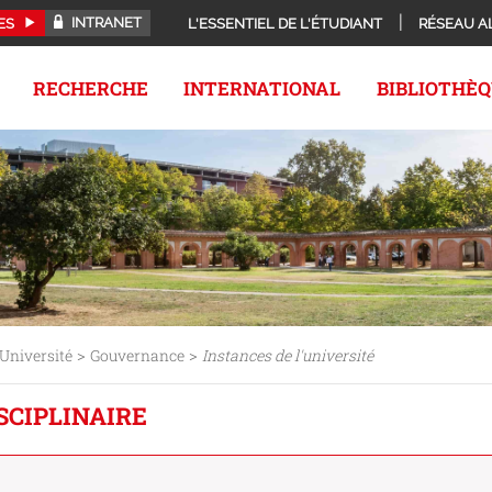
INTRANET
ES
L'ESSENTIEL DE L'ÉTUDIANT
RÉSEAU A
RECHERCHE
INTERNATIONAL
BIBLIOTHÈ
>
>
Université
Gouvernance
Instances de l'université
SCIPLINAIRE