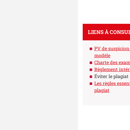
LIENS À CONSU
PV de suspicion 
modèle
Charte des exa
Règlement intéri
Éviter l
e plagiat
Les règles essent
plagiat