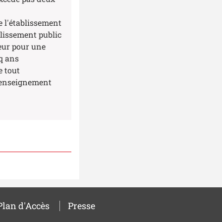
e l'établissement
blissement public
eur pour une
q ans
e tout
'enseignement
Plan d'Accès
Presse