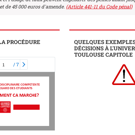
t de 45 000 euros d'amende.
(Article 441-11 du Code pénal)
 LA PROCÉDURE
QUELQUES EXEMPLES
DÉCISIONS À L'UNIVE
TOULOUSE CAPITOLE
/
7
D
I
S
C
I
P
L
I
N
A
I
R
E
C
O
M
P
E
T
E
N
T
E
E
G
A
R
D
D
E
S
E
T
U
D
I
A
N
T
S
MENT CA MARCHE?