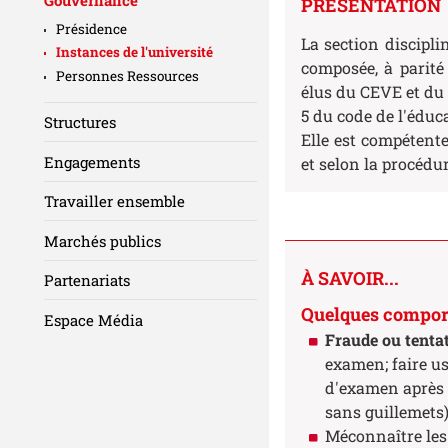
PRÉSENTATION
Présidence
La section discipli
Instances de l'université
composée, à parit
Personnes Ressources
élus du CEVE et du C
5 du code de l'éduc
Structures
Elle est compétent
Engagements
et selon la procédur
Travailler ensemble
Marchés publics
À SAVOIR...
Partenariats
Quelques comporte
Espace Média
Fraude ou tentat
examen; faire us
d'examen après l
sans guillemets),
Méconnaître les 