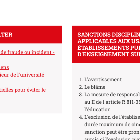
LTER
SANCTIONS DISCIPLI
APPLICABLES AUX US
ÉTABLISSEMENTS PU
de fraude ou incident -
D'ENSEIGNEMENT SU
mens
eur de l'université
L'avertissement
Le blâme
ielles pour éviter le
La mesure de responsabi
au II de l'article R.811-
l'éducation
L'exclusion de l'établi
durée maximum de cinq
sanction peut être pro
sursis si l'exclusion n