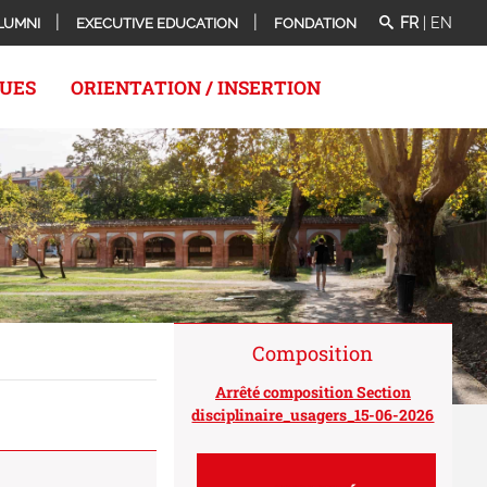
FR
|
EN
LUMNI
EXECUTIVE EDUCATION
FONDATION
QUES
ORIENTATION / INSERTION
Composition
Arrêté composition Section
disciplinaire_usagers_15-06-2026