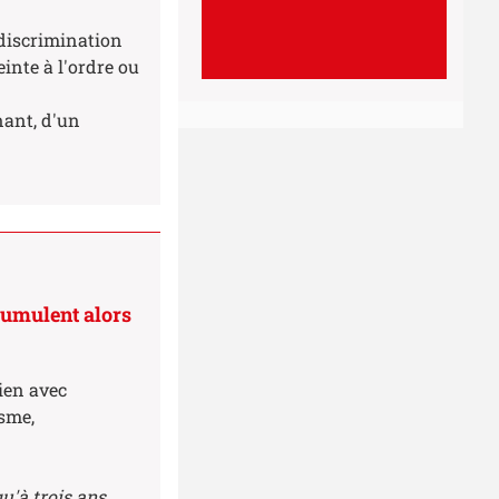
 discrimination
einte à l'ordre ou
nant, d'un
 cumulent alors
ien avec
isme,
u'à trois ans