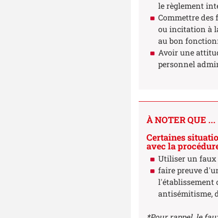
le règlement int
Commettre des f
ou incitation à l
au bon fonctionn
Avoir une attitu
personnel admin
À NOTER QUE ...
Certaines situati
avec la procédure
Utiliser un faux
faire preuve d'
l'établissement 
antisémitisme, d
*
Pour rappel, le fau