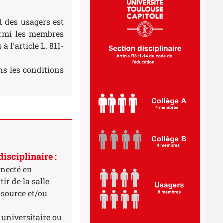
d des usagers est
armi les membres
 l'article L. 811-
ns les conditions
isciplinaire :
nnecté en
ir de la salle
 source et/ou
 universitaire ou