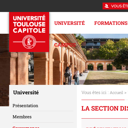
VOUS ÊT
UNIVERSITÉ
FORMATIONS
CAMPUS
Université
Vous êtes ici :
>
Accueil
Présentation
LA SECTION DI
Membres
Gouvernance