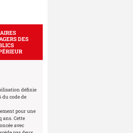
NAIRES
AGERS DES
BLICS
PÉRIEUR
lisation définie
36 du code de
ssement pour une
 ans. Cette
noncée avec
'excède pas deux