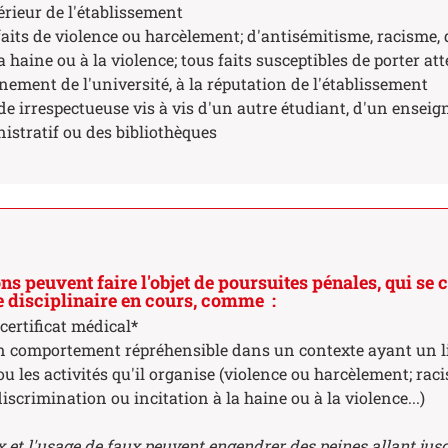
érieur de l'établissement
aits de violence ou harcèlement; d'antisémitisme, racisme,
a haine ou à la violence; tous faits susceptibles de porter att
ement de l'université, à la réputation de l'établissement
de irrespectueuse vis à vis d'un autre étudiant, d'un enseig
istratif ou des bibliothèques
ons peuvent faire l'objet de poursuites pénales, qui se
 disciplinaire en cours, comme :
 certificat médical
*
un comportement répréhensible dans un contexte ayant un l
ou les activités qu'il organise (violence ou harcèlement; rac
iscrimination ou incitation à la haine ou à la violence...)
x et l'usage de faux peuvent engendrer des peines allant jusq