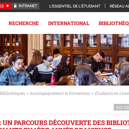
INTRANET
ES
L'ESSENTIEL DE L'ÉTUDIANT
RÉSEAU A
RECHERCHE
INTERNATIONAL
BIBLIOTHÈ
>
>
Bibliothèques
Accompagnement et formations
Étudiants en Lice
VIE D
 : UN PARCOURS DÉCOUVERTE DES BIBLI