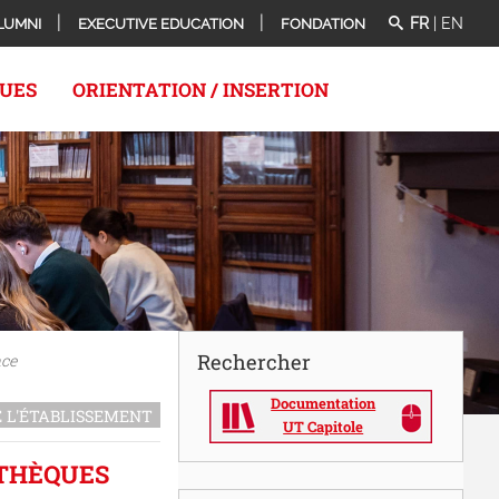
FR
|
EN
LUMNI
EXECUTIVE EDUCATION
FONDATION
QUES
ORIENTATION / INSERTION
Rechercher
nce
Documentation
E L'ÉTABLISSEMENT
UT Capitole
OTHÈQUES