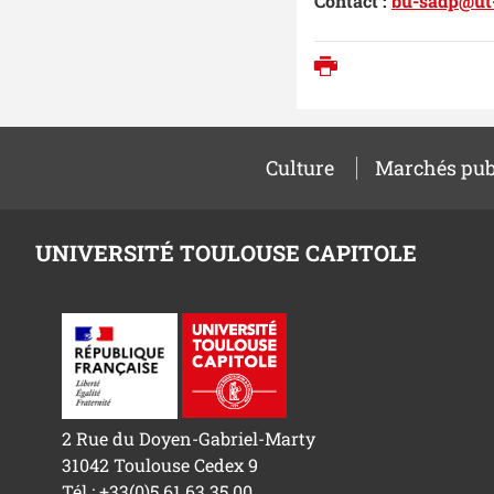
Contact :
bu-sadp@ut-
Imprimer
Culture
Marchés pub
UNIVERSITÉ TOULOUSE CAPITOLE
2 Rue du Doyen-Gabriel-Marty
31042 Toulouse Cedex 9
Tél : +33(0)5 61 63 35 00