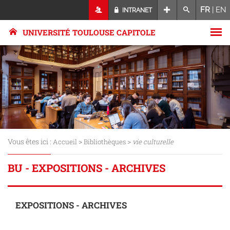
FR
|
EN
INTRANET
UNIVERSITÉ TOULOUSE CAPITOLE
Vous êtes ici :
>
>
Accueil
Bibliothèques
vie culturelle
BU - EXPOSITIONS - ARCHIVES
EXPOSITIONS - ARCHIVES