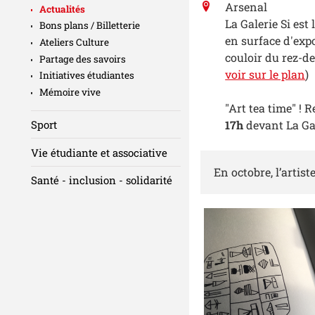
Arsenal
Actualités
La Galerie Si es
Bons plans / Billetterie
en surface d'expo
Ateliers Culture
couloir du rez-de
Partage des savoirs
voir sur le plan
)
Initiatives étudiantes
Mémoire vive
"Art tea time" !
Sport
17h
devant La Gal
Vie étudiante et associative
En octobre, l’artis
Santé - inclusion - solidarité