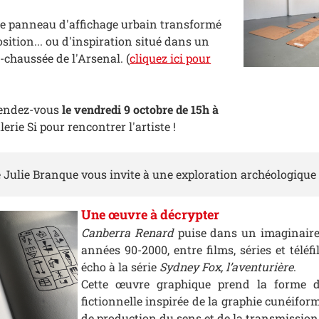
t le panneau d'affichage urbain transformé
sition... ou d'inspiration situé dans un
-chaussée de l'Arsenal. (
cliquez ici pour
 Rendez-vous
le vendredi 9 octobre de 15h à
erie Si pour rencontrer l'artiste !
te Julie Branque vous invite à une exploration archéologique
Une œuvre à décrypter
Canberra Renard
puise dans un imaginaire
années 90-2000, entre films, séries et téléfi
écho à la série
Sydney Fox, l’aventurière
.
Cette œuvre graphique prend la forme d
fictionnelle inspirée de la graphie cunéifor
de production du sens et de la transmission