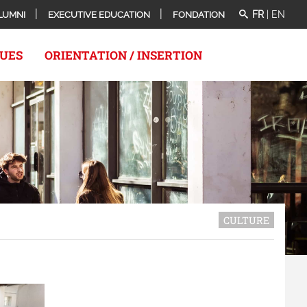
FR
|
EN
LUMNI
EXECUTIVE EDUCATION
FONDATION
QUES
ORIENTATION / INSERTION
CULTURE