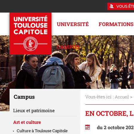
VOUS ÊT
UNIVERSITÉ
FORMATIONS
CAMPUS
Campus
Vous êtes ici :
>
Accueil
Lieux et patrimoine
EN OCTOBRE, L
Art et culture
du 2 octobre 202
Culture à Toulouse Capitole