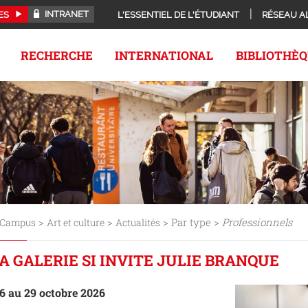
INTRANET
ES
L'ESSENTIEL DE L'ÉTUDIANT
RÉSEAU A
RECHERCHE
INTERNATIONAL
BIBLIOTHÈ
>
>
> Par type >
Professionnels
Campus
Art et culture
Actualités
A GALERIE SI INVITE JULIE BRANQUE
6 au 29 octobre 2026