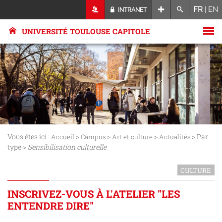
FR
|
EN
INTRANET
UNIVERSITÉ TOULOUSE CAPITOLE
Vous êtes ici :
>
>
>
> Par
Accueil
Campus
Art et culture
Actualités
type >
Sensibilisation culturelle
CULTURE
INSCRIVEZ-VOUS À L'ATELIER "LES
ENTENDRE DIRE"