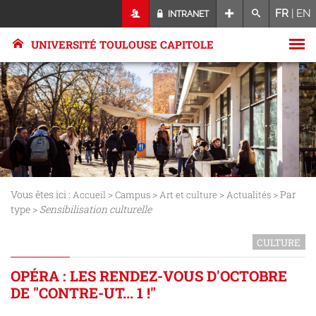
FR
|
EN
INTRANET
UNIVERSITÉ TOULOUSE CAPITOLE
Vous êtes ici :
>
>
>
> Par
Accueil
Campus
Art et culture
Actualités
type >
Sensibilisation culturelle
CULTURE
OPÉRA : LES RENDEZ-VOUS D'OCTOBRE
DE "CONTRE-UT... 1 !"